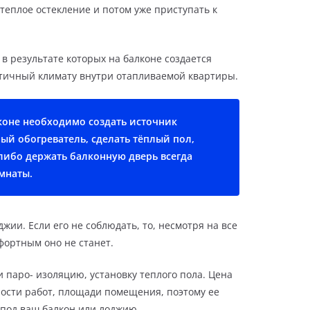
еплое остекление и потом уже приступать к
в результате которых на балконе создается
тичный климату внутри отапливаемой квартиры.
коне необходимо создать источник
ый обогреватель, сделать тёплый пол,
либо держать балконную дверь всегда
мнаты.
жии. Если его не соблюдать, то, несмотря на все
фортным оно не станет.
 паро- изоляцию, установку теплого пола. Цена
ности работ, площади помещения, поэтому ее
под ваш балкон или лоджию.