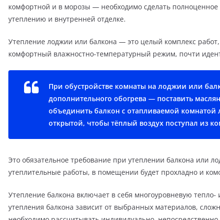
комфортной и в морозы — необходимо сделать полноценное т
утеплению и внутренней отделке.
Утепление лоджии или балкона — это целый комплекс работ, 
комфортный влажностно-температурный режим, почти иден
При обустройстве комнаты на лоджии или бал
дополнительного обогрева — поставить маслян
объединить балкон с отапливаемой комнатой 
открытой, чтобы тёплый воздух поступал из ко
Это обязательное требование при утеплении балкона или лод
утеплительные работы, в помещении будет прохладно и ком
Утепление балкона включает в себя многоуровневую тепло- и
утепления балкона зависит от выбранных материалов, слож
необходимо рассчитывать индивидуально, непосредственно 