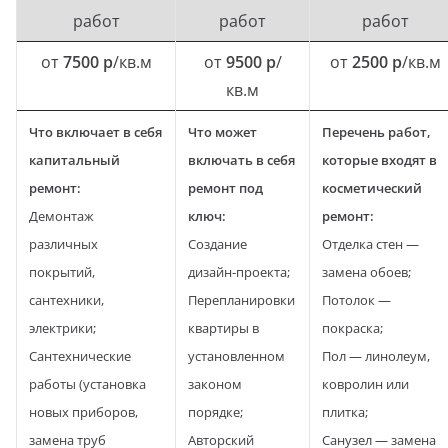
работ
работ
работ
от
7500 р
/кв.м
от
9500 р
/
от
2500 р
/кв.м
кв.м
Что включает в себя
Что может
Перечень работ,
капитальный
включать в себя
которые входят в
ремонт:
ремонт под
косметический
Демонтаж
ключ:
ремонт:
различных
Создание
Отделка стен —
покрытий,
дизайн-проекта;
замена обоев;
сантехники,
Перепланировки
Потолок —
электрики;
квартиры в
покраска;
Сантехнические
установленном
Пол — линолеум,
работы (установка
законом
ковролин или
новых приборов,
порядке;
плитка;
замена труб
Авторский
Санузел — замена