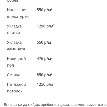
обоев
Нанесение
550 р/м
2
штукатурки
Укладка
1296 р/м
2
плитки
Укладка
550 р/м
2
ламината
Наливной
476 р/м
2
пол
Стяжка
850 р/м
2
Натяжной
1250 р/м
2
потолок
Если вы когда-нибудь пробовали сделать ремонт самостоятел